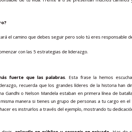
ro?
ndicará el camino que debes seguir pero solo tú eres responsable 
menzar con las 5 estrategias de liderazgo.
más fuerte que las palabras
. Esta frase la hemos escucha
derazgo, recuerda que los grandes líderes de la historia han di
 Gandhi o Nelson Mandela estaban en primera línea de batall
la misma manera si tienes un grupo de personas a tu cargo en el 
hacer es instruirlos a través del ejemplo, mostrando tu dedicac
 decir,
aplaudir en público y corregir en privado.
Has de se