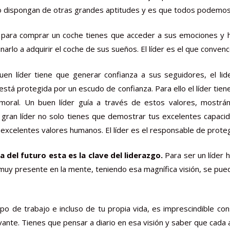
 dispongan de otras grandes aptitudes y es que todos podemos d
e para comprar un coche tienes que acceder a sus emociones y ha
inarlo a adquirir el coche de sus sueños. El líder es el que conven
uen líder tiene que generar confianza a sus seguidores, el lid
 está protegida por un escudo de confianza. Para ello el líder tien
moral. Un buen líder guía a través de estos valores, mostrá
n gran líder no solo tienes que demostrar tus excelentes capac
excelentes valores humanos. El líder es el responsable de protege
a del futuro esta es la clave del liderazgo.
Para ser un líder h
muy presente en la mente, teniendo esa magnífica visión, se pued
o de trabajo e incluso de tu propia vida, es imprescindible con
levante. Tienes que pensar a diario en esa visión y saber que cad