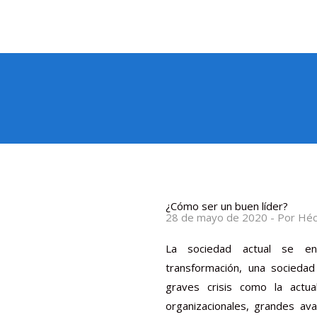
¿Cómo ser un buen líder?
28 de mayo de 2020 - Por Héct
La sociedad actual se e
transformación, una socieda
graves crisis como la actua
organizacionales, grandes ava