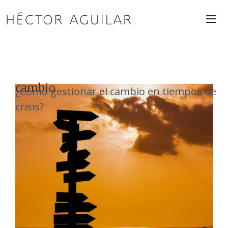
Saltar
al
contenido
ME
cambio
¿Cómo gestionar el cambio en tiempos de
crisis?