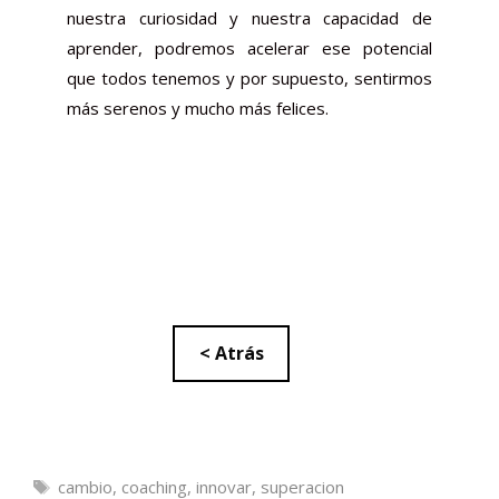
nuestra curiosidad y nuestra capacidad de
aprender, podremos acelerar ese potencial
que todos tenemos y por supuesto, sentirmos
más serenos y mucho más felices.
< Atrás
Etiquetas
cambio
,
coaching
,
innovar
,
superacion