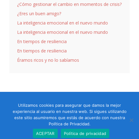
¿Cómo gestionar el cambio en momentos de crisis?
¿Eres un buen amigo?
La inteligencia emocional en el nuevo mundo
La inteligencia emocional en el nuevo mundo
En tiempos de resiliencia
En tiempos de resiliencia
Éramos ricos y no lo sabíamos
Utilizamos cookies para asegurar que damos la mejor
COACH CERTIFICADO ACTP
experiencia al usuario en nuestra web. Si sigues utilizando
INTERNATIONAL COACH FEDERATION (ICF)
este sitio asumiremos que estás de acuerdo con nuestra
Política de Privacidad
| © 2026 Héctor Aguilar Coach
Política de Privacidad.
design by
Albert Salgado
ACEPTAR
Política de privacidad