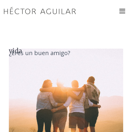
Saltar
al
contenido
ME
vida
¿Eres un buen amigo?