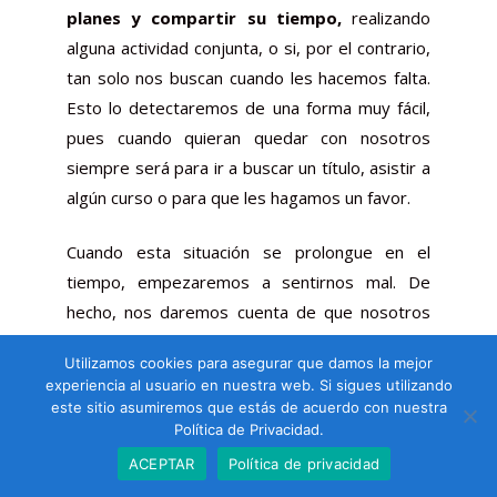
planes y
compartir su tiempo
,
realizando
alguna actividad conjunta, o si, por el contrario,
tan solo nos buscan cuando les hacemos falta.
Esto lo detectaremos de una forma muy fácil,
pues cuando quieran quedar con nosotros
siempre será para ir a buscar un título, asistir a
algún curso o para que les hagamos un favor.
Cuando esta situación se prolongue en el
tiempo, empezaremos a sentirnos mal. De
hecho, nos daremos cuenta de que nosotros
siempre le proponemos a nuestros amigos
Utilizamos cookies para asegurar que damos la mejor
quedar para tomar un café o charlar. También,
experiencia al usuario en nuestra web. Si sigues utilizando
en muchas ocasiones,
ellos no estarán
este sitio asumiremos que estás de acuerdo con nuestra
disponibles para nosotros cuando
Política de Privacidad.
necesitemos hablar o desahogarnos
.
ACEPTAR
Política de privacidad
Aspectos importantes que deberíamos tener